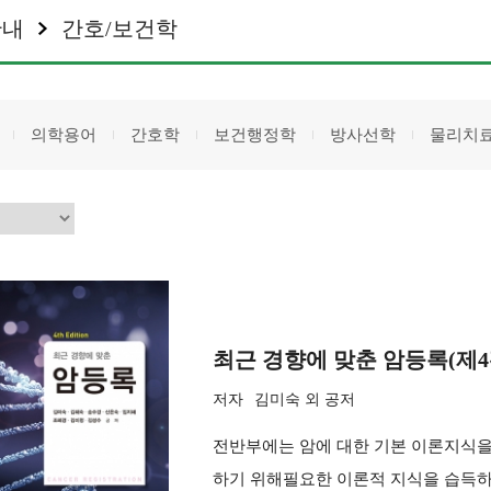
안내
간호/보건학
의학용어
간호학
보건행정학
방사선학
물리치
최근 경향에 맞춘 암등록(제4
저자
김미숙 외 공저
전반부에는 암에 대한 기본 이론지식을
하기 위해필요한 이론적 지식을 습득하