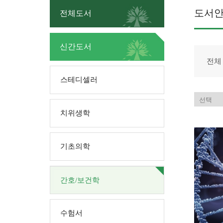
도서
전체도서
신간도서
전체
스테디셀러
치위생학
기초의학
간호/보건학
수험서