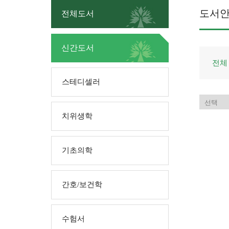
도서
전체도서
신간도서
전체
스테디셀러
치위생학
기초의학
간호/보건학
수험서