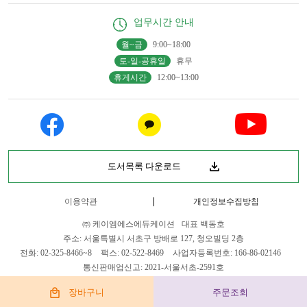
업무시간 안내
월~금
9:00~18:00
토-일-공휴일
휴무
휴게시간
12:00~13:00
도서목록 다운로드
이용약관
개인정보수집방침
㈜ 케이엠에스에듀케이션
대표 백동호
주소: 서울특별시 서초구 방배로 127, 청오빌딩 2층
전화: 02-325-8466~8
팩스: 02-522-8469
사업자등록번호: 166-86-02146
통신판매업신고: 2021-서울서초-2591호
E-mail: komoonsa@naver.com
장바구니
주문조회