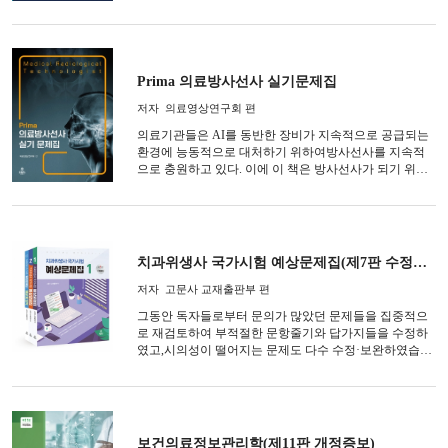
요 타이틀마다 「요약」을 추가함으로써 반복 학습은 물
론이거니와 본문의 핵심내용을 일목요연하게 한눈에 이
해할 수 있도록 하였다.
Prima 의료방사선사 실기문제집
저자
의료영상연구회 편
의료기관들은 AI를 동반한 장비가 지속적으로 공급되는
환경에 능동적으로 대처하기 위하여방사선사를 지속적
으로 충원하고 있다. 이에 이 책은 방사선사가 되기 위해
시험을 준비하는 모든 학생들에게 획기적인 도움이 되고
자, 새로 개편된 학습목표에 맞추어최신 출제경향을 반영
하였다.
치과위생사 국가시험 예상문제집(제7판 수정증보)
저자
고문사 교재출판부 편
그동안 독자들로부터 문의가 많았던 문제들을 집중적으
로 재검토하여 부적절한 문항줄기와 답가지들을 수정하
였고,시의성이 떨어지는 문제도 다수 수정·보완하였습니
다.특히, 심도 있는 학습을 위해 『해설 및 요약』 부분을
많이 보완하여 수험서로의 완성도를 높이고자 최선을 다
하였습니다.
보건의료정보관리학(제11판 개정증보)