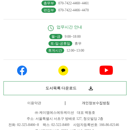
총무부
070-7422-4460~4461
편집부
070-7422-4466~4470
업무시간 안내
월~금
9:00~18:00
토-일-공휴일
휴무
휴게시간
12:00~13:00
도서목록 다운로드
이용약관
개인정보수집방침
㈜ 케이엠에스에듀케이션
대표 백동호
주소: 서울특별시 서초구 방배로 127, 청오빌딩 2층
전화: 02-325-8466~8
팩스: 02-522-8469
사업자등록번호: 166-86-02146