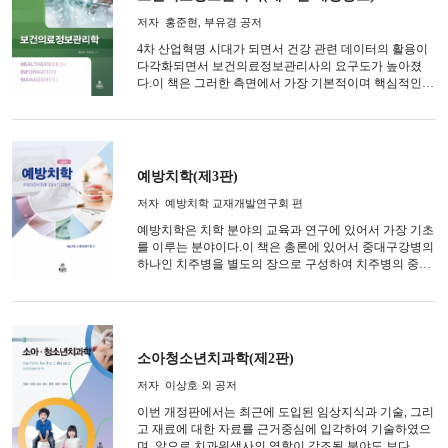
저자
홍준현, 부유경 공저
4차 산업혁명 시대가 되면서 건강 관련 데이터의 활용이
다각화되면서 보건의료정보관리사의 요구도가 높아졌
다.이 책은 그러한 측면에서 가장 기본적이며 핵심적인
전문지식을 두루 다루고 있으며, 이번 개정에서는 정보화
환경에 따른전자의무기록을 기반으로 데이터의 생명주
기에 따른 보건의료정보관리를 중점적으로 다루었다.
예방치학(제3판)
저자
예방치학 교재개발연구회 편
예방치학은 치학 분야의 교육과 연구에 있어서 가장 기초
를 이루는 분야이다.이 책은 총론에 있어서 중대구강병의
하나인 치주병을 별도의 장으로 구성하여 치주병의 중요
성을 부각했고,각론에 있어서는 교과 전개의 논리성을 고
려하여 우식발생요인검사를 맨 앞으로 정리하는 등 목차
구성을 재정리하였다.
소아청소년치과학(제2판)
저자
이상호 외 공저
이번 개정판에서는 최근에 도입된 임상지식과 기술, 그리
고 재료에 대한 자료를 근거중심에 입각하여 기술하였으
며, 앞으로 치과위생사의 역할이 강조될 분야도 보다 세