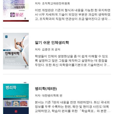
저자
조직학교재편찬위원회
이번 개정판은 기존의 형식과 내용을 가능한 한 유지하면
서 너무 자세하게 기술이 되었던 부분은 과감히 생략하였
고, 조직학과의 직접적 연관성이 조금 떨어진다고 생각되
는 부분 몇 곳을 표나 임상관련 등으로 정리하였다. 그림
도 꼭 필요하다고 생각하는 몇 개를 보충하였고, 본문을
공부하면서 도판을 쉽게 찾아 볼 수 있도록 하였다
알기 쉬운 인체생리학
저자
김종연 외 공저
학생들이 인체의 생명현상을 좀 더 쉽게 이해할 수 있도
록 설명하고 많은 그림을 제작하고 설명하는 데 중점을
두었다. 또한 최신 의학용어를기본으로 기술하면서 구용
어와 영문 용어도 같이 제시하여 학생들의 이해를 높이고
자 하였다.
병리학(제8판)
저자
대한병리학회 편
본서는 기존 7판의 내용을 전면 개편하였다. 최신 국내외
정보를 두루 수록하는 한편, 육안 및 현미경 사진도 대폭
교체하였고, 학습자 편의를 위한 「학습목표」와 본문 주